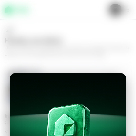
Realiza una oferta
Haz tu oferta por
Apartamento en Nuevo Cuscatlán, Portales del
Bosque
y da el siguiente paso hacia tu nuevo hogar.
Apartamento en Nuevo Cuscatlán,
Portales del Bosque
3
2.5
109
m²
$1,500.00
Información personal
Completa los datos para continuar
Valor a ofertar