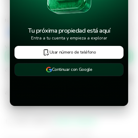
Número de teléfono
Tu próxima propiedad está aquí
+503
Entra a tu cuenta y empieza a explorar
Verificar número de teléfono por
Usar número de teléfono
Mensaje de texto
¿Cuándo deseas mudarte a la propiedad?
Continuar con Google
¿Cuánto tiempo deseas alquilar este inmueble?
He leído y aceptado los
términos y condiciones
¿Ya tienes una cuenta?