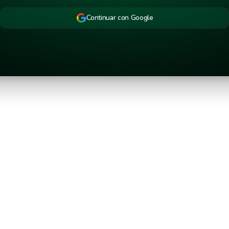
Continuar con Google