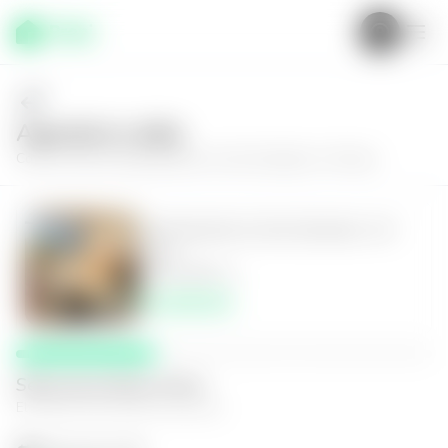
Agenda tu visita
Conoce más de
Apartamento en San Salvador, Art Haus
Apartamento en San Salvador, Art
Haus
2
2.5
98
m²
$2,450.00
Selecciona fecha y hora
El espacio que mejor te funcione