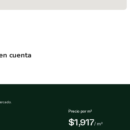
 en cuenta
ercado.
Precio por m²
$1,917
/ m²