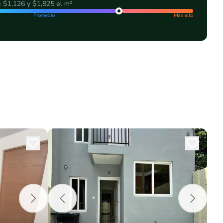
e
$1,126
y
$1,825
el m²
Promedio
Más alto