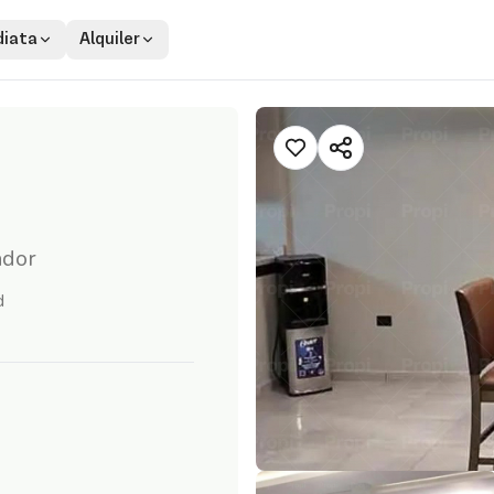
iata
Alquiler
ador
d