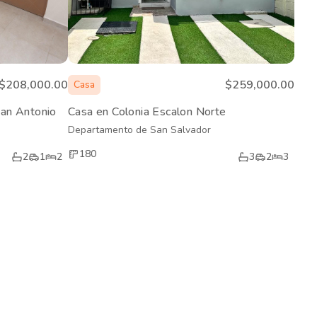
$208,000.00
$259,000.00
Casa
an Antonio
Casa en Colonia Escalon Norte
Departamento de San Salvador
180
2
1
2
3
2
3