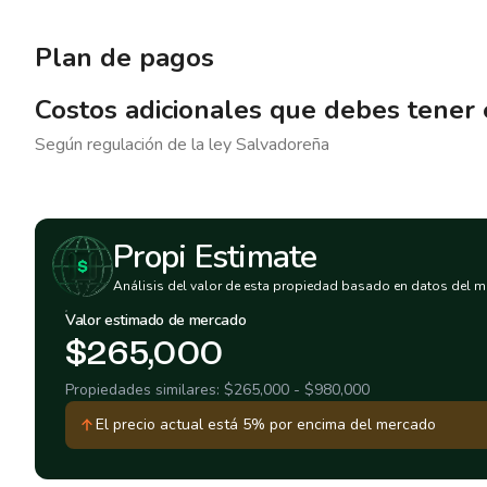
Plan de pagos
Costos adicionales que debes tener
Según regulación de la ley
Salvadoreña
Propi Estimate
Análisis del valor de esta propiedad basado en datos del m
Valor estimado de mercado
$265,000
Propiedades similares:
$265,000
-
$980,000
El precio actual está 5% por encima del mercado