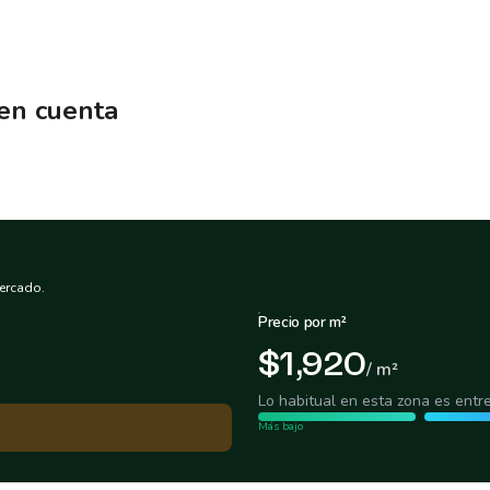
 en cuenta
ercado.
Precio por m²
$1,920
/ m²
Lo habitual en esta zona es entr
Más bajo