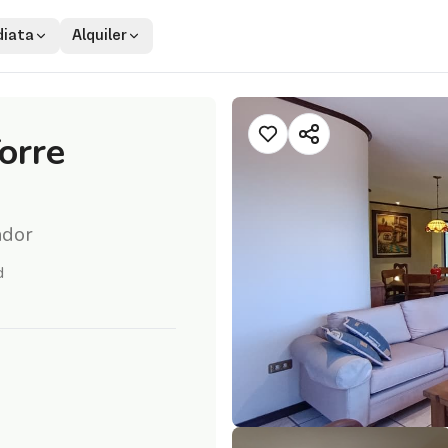
iata
Alquiler
orre
ador
d