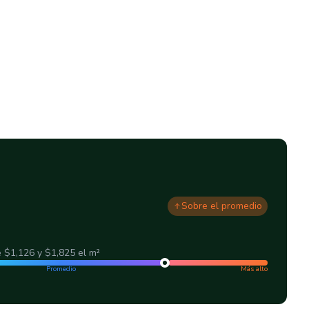
Sobre el promedio
e
$1,126
y
$1,825
el m²
Promedio
Más alto