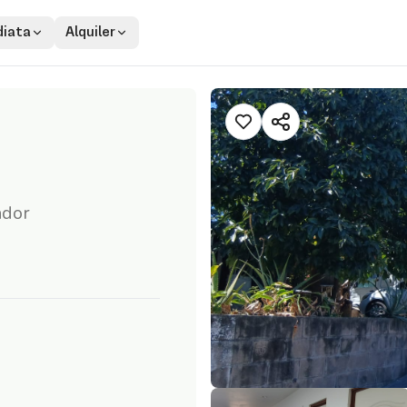
iata
Alquiler
ador