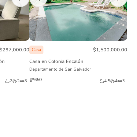
$297,000.00
$1,500,000.00
Casa
ón
Casa en Colonia Escalón
Departamento de San Salvador
650
2
2
3
4.5
4
3