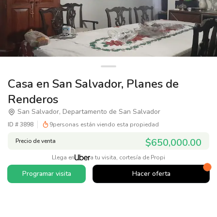
Casa en San Salvador, Planes de
Renderos
San Salvador, Departamento de San Salvador
ID #
3898
9
personas están viendo esta propiedad
$650,000.00
Precio de venta
Llega en
a tu visita, cortesía de Propi
Programar visita
Hacer oferta