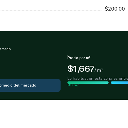
$200.00
ercado.
Precio por m²
$1,667
/ m²
Lo habitual en esta zona es entr
promedio del mercado
Más bajo