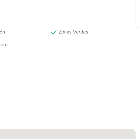
cón
Zonas Verdes
ibre