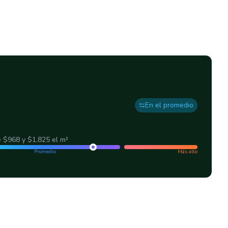
En el promedio
e
$968
y
$1,825
el m²
Promedio
Más alto