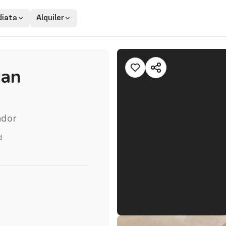
iata
Alquiler
San
ador
d