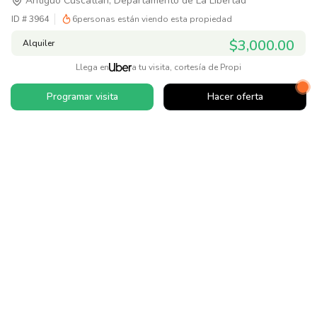
Antiguo Cuscatlán, Departamento de La Libertad
ID #
3964
6
personas están viendo esta propiedad
$3,000.00
Alquiler
Llega en
a tu visita, cortesía de Propi
Programar visita
Hacer oferta