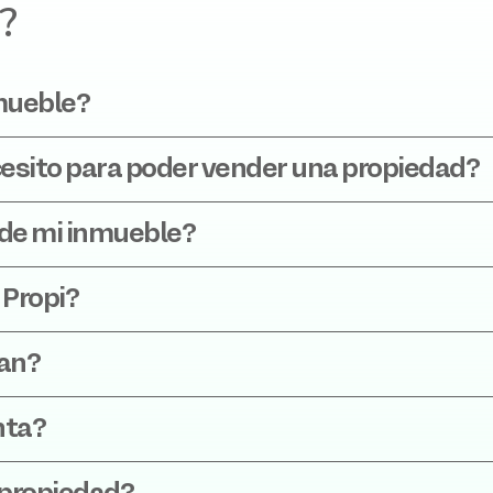
?
nmueble?
esito para poder vender una propiedad?
o de mi inmueble?
 Propi?
jan?
nta?