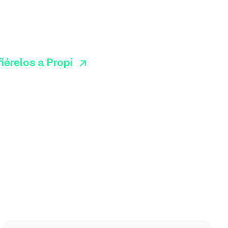
noces personas que busquen alquilar,
prar o promover su propiedad?
iérelos a Propi