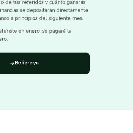
do de tus referidos y cuánto ganarás
anancias se depositarán directamente
nco a principios del siguiente mes.
eferiste en enero, se pagará la
ero.
Refiere ya