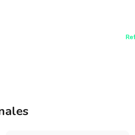
¿Co
com
Ref
nales