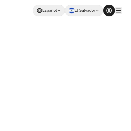
Español
El Salvador
ana dinero
efiriendo con
ropi