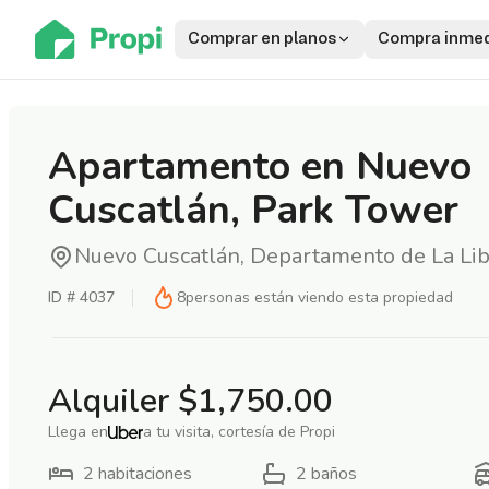
Comprar en planos
Compra inmed
Apartamento en Nuevo
Cuscatlán, Park Tower
Nuevo Cuscatlán, Departamento de La Li
ID #
4037
8
personas están viendo esta propiedad
Alquiler
$1,750.00
Llega en
a tu visita, cortesía de Propi
2
habitaciones
2
baños