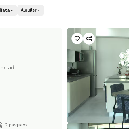
iata
Alquiler
bertad
2
parqueos