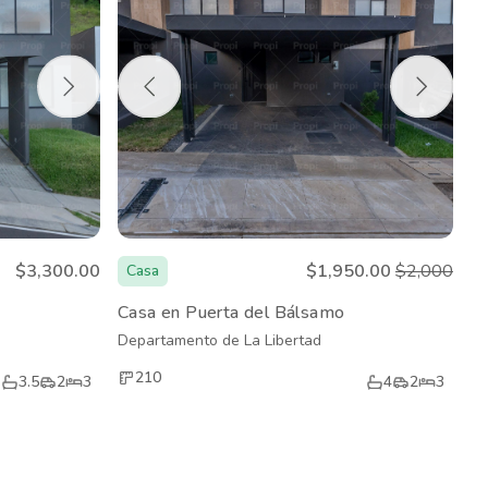
$3,300.00
$1,950.00
$2,000
Casa
Casa en Puerta del Bálsamo
Departamento de La Libertad
210
3.5
2
3
4
2
3