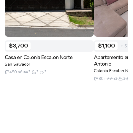
$1,
$3,700
$1,100
Casa en Colonia Escalon Norte
Apartamento en 
Antonio
San Salvador
Colonia Escalon Nor
450
m²
·
3
·
3
·
3
90
m²
·
3
·
3
·