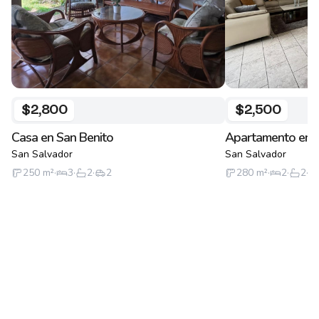
$2,800
$2,500
Casa en San Benito
Apartamento en S
San Salvador
San Salvador
250
m²
·
3
·
2
·
2
280
m²
·
2
·
2
·