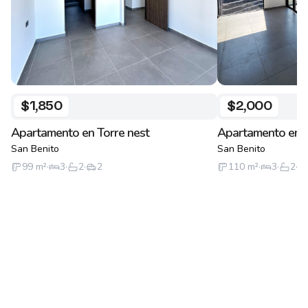
$1,850
$2,000
Apartamento en Torre nest
Apartamento en T
San Benito
San Benito
99
m²
·
3
·
2
·
2
110
m²
·
3
·
2
·