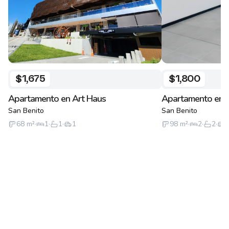
$1,675
$1,800
Apartamento en Art Haus
Apartamento en 
San Benito
San Benito
68
m²
·
1
·
1
·
1
98
m²
·
2
·
2
·