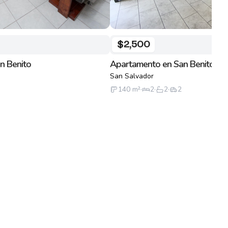
$2,500
n Benito
Apartamento en San Benito
San Salvador
140
m²
·
2
·
2
·
2