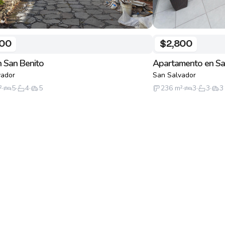
500
$2,800
 San Benito
Apartamento en Sa
vador
San Salvador
²
·
5
·
4
·
5
236
m²
·
3
·
3
·
3