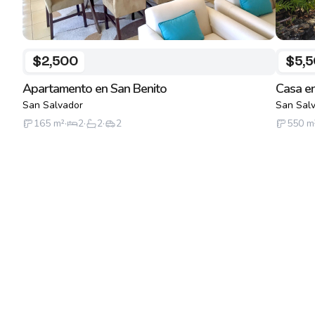
$2,500
$5,
Apartamento en San Benito
Casa en
San Salvador
San Sal
165
m²
·
2
·
2
·
2
550
m