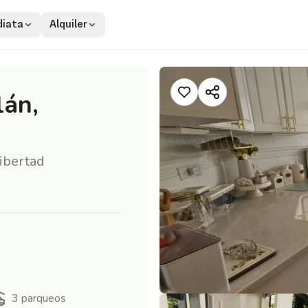
iata
Alquiler
lán,
ibertad
3
parqueos