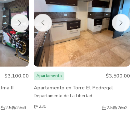
$3,100.00
$3,500.00
Apartamento
lma II
Apartamento en Torre El Pedregal
Departamento de La Libertad
230
2.5
2
3
2.5
2
2