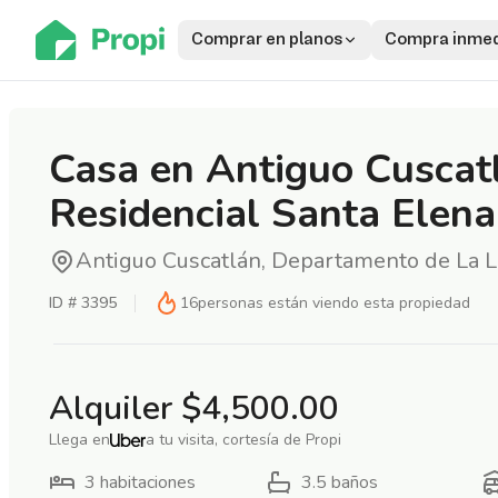
Comprar en planos
Compra inmed
Casa en Antiguo Cuscat
Residencial Santa Elena
Antiguo Cuscatlán, Departamento de La L
ID #
3395
16
personas están viendo esta propiedad
Alquiler
$4,500.00
Llega en
a tu visita, cortesía de Propi
3
habitaciones
3.5
baños