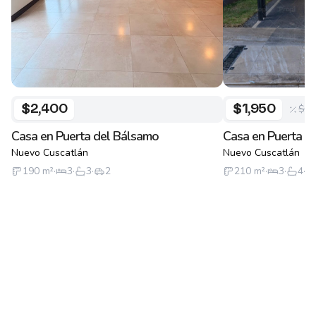
$2,
$2,400
$1,950
Casa en Puerta del Bálsamo
Casa en Puerta d
Nuevo Cuscatlán
Nuevo Cuscatlán
190
m²
·
3
·
3
·
2
210
m²
·
3
·
4
·