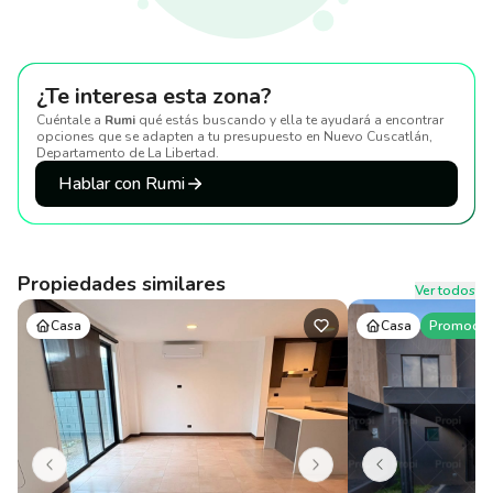
¿Te interesa esta zona?
Cuéntale a
Rumi
qué estás buscando y ella te ayudará a encontrar
opciones que se adapten a tu presupuesto
en Nuevo Cuscatlán,
Departamento de La Libertad
.
Hablar con Rumi
Propiedades similares
Ver todos
Casa
Casa
Promoció