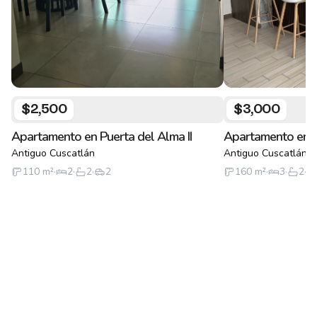
$2,500
$3,000
Apartamento en Puerta del Alma II
Apartamento en Pu
Antiguo Cuscatlán
Antiguo Cuscatlán
110
m²
·
2
·
2
·
2
160
m²
·
3
·
2
·