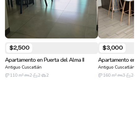
$2,500
$3,000
Apartamento en Puerta del Alma II
Apartamento en Pu
Antiguo Cuscatlán
Antiguo Cuscatlán
110
m²
·
2
·
2
·
2
160
m²
·
3
·
2
·