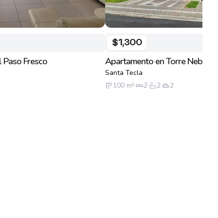
$1,300
l Paso Fresco
Apartamento en Torre Nebel
Santa Tecla
100
m²
·
2
·
2
·
2