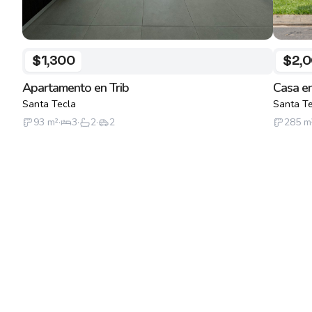
$1,300
$2,
Apartamento en Trib
Casa en
Santa Tecla
Santa Te
93
m²
·
3
·
2
·
2
285
m