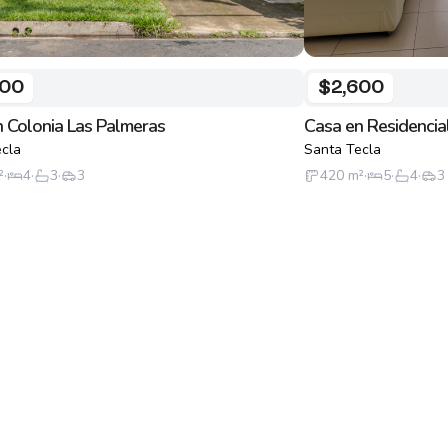
000
$2,600
 Colonia Las Palmeras
Casa en Residencia
cla
Santa Tecla
²
·
4
·
3
·
3
420
m²
·
5
·
4
·
3