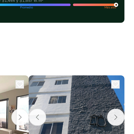
e
$1,444
y
$1,857
el m²
Promedio
Más alto