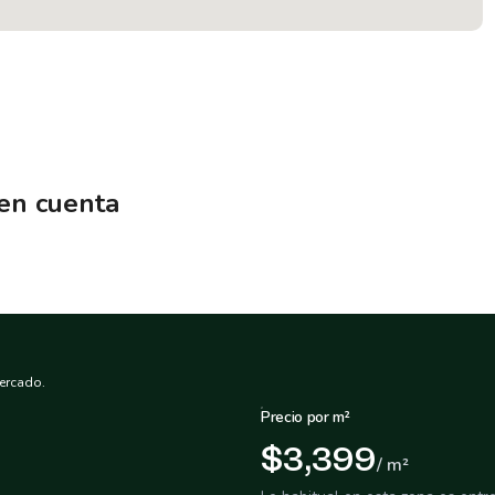
 en cuenta
ercado.
Precio por m²
$3,399
/ m²