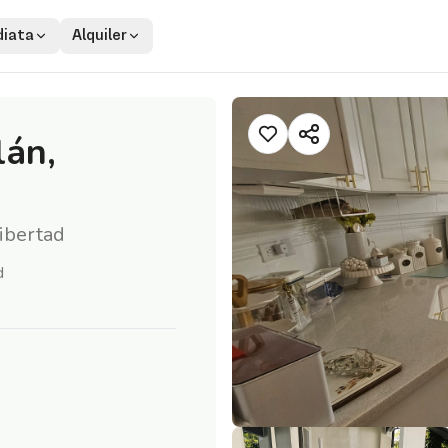
iata
Alquiler
lán,
ibertad
d